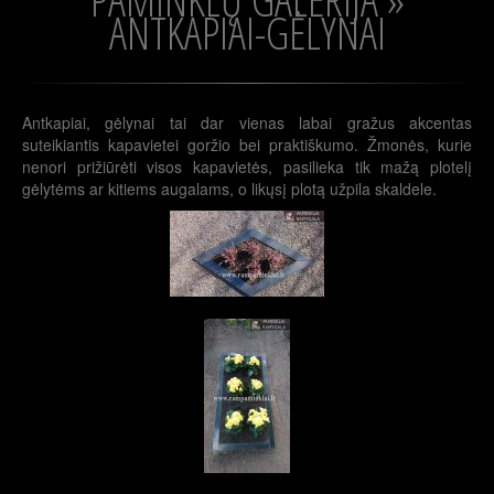
ANTKAPIAI-GĖLYNAI
Antkapiai, gėlynai tai dar vienas labai gražus akcentas
suteikiantis kapavietei goržio bei praktiškumo. Žmonės, kurie
nenori prižiūrėti visos kapavietės, pasilieka tik mažą plotelį
gėlytėms ar kitiems augalams, o likųsį plotą užpila skaldele.