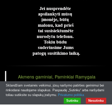
Akmens gaminiai, Paminklai Ramygala
Panevėžio r
Sklandžiam svetainės veikimui, jūsų naršymo patirties gerinimui bei
rinkodarai naudojame slapukus. Paspaudę „Sutinku“ arba naršydami
toliau sutiksite su slapukų įrašymu.
Privatumo politika
© 2026
www.rampaminklai.lt
|
Interneto svetainių kūrimas
Sutinku
Nesutinku